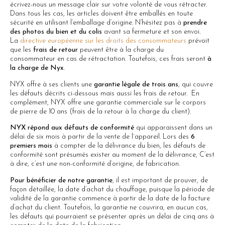
écrivez-nous un message clair sur votre volonté de vous rétracter.
Dans tous les cas, les articles doivent être emballés en toute
sécurité en utilisant l’emballage d’origine. N’hésitez pas à
prendre
des photos du bien et du colis
avant sa fermeture et son envoi.
La
directive européenne sur les droits des consommateurs
prévoit
que les
frais de retour
peuvent être à la charge du
consommateur en cas de rétractation. Toutefois, ces frais seront
à
la charge de Nyx
.
NYX offre à ses clients une
garantie légale de trois ans
, qui couvre
les défauts décrits ci-dessous mais aussi les frais de retour. En
complément, NYX offre une garantie commerciale sur le corpors
de pierre de 10 ans (frais de la retour à la charge du client).
NYX répond aux défauts de conformité
qui apparaissent dans un
délai de six mois à partir de la vente de l´appareil. Lors des
6
premiers mois
à compter de la délivrance du bien, les défauts de
conformité sont présumés exister au moment de la délivrance, C’est
à dire, c’est une non-conformité d’origine, de fabrication.
Pour bénéficier de notre garantie
, il est important de prouver, de
façon détaillée, la date d’achat du chauffage, puisque la période de
validité de la garantie commence à partir de la date de la facture
d’achat du client. Toutefois, la garantie ne couvrira, en aucun cas,
les défauts qui pourraient se présenter après un délai de cinq ans à